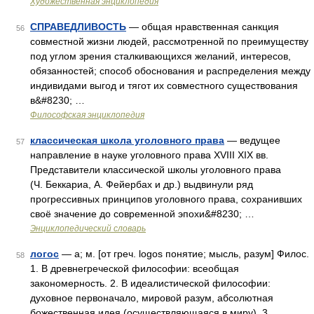
Художественная энциклопедия
СПРАВЕДЛИВОСТЬ
— общая нравственная санкция
56
совместной жизни людей, рассмотренной по преимуществу
под углом зрения сталкивающихся желаний, интересов,
обязанностей; способ обоснования и распределения между
индивидами выгод и тягот их совместного существования
в&#8230; …
Философская энциклопедия
классическая школа уголовного права
— ведущее
57
направление в науке уголовного права XVIII XIX вв.
Представители классической школы уголовного права
(Ч. Беккариа, А. Фейербах и др.) выдвинули ряд
прогрессивных принципов уголовного права, сохранивших
своё значение до современной эпохи&#8230; …
Энциклопедический словарь
логос
— а; м. [от греч. logos понятие; мысль, разум] Филос.
58
1. В древнегреческой философии: всеобщая
закономерность. 2. В идеалистической философии:
духовное первоначало, мировой разум, абсолютная
божественная идея (осуществляющаяся в миру). 3.