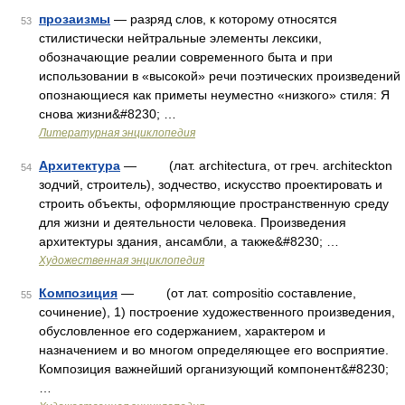
прозаизмы
— разряд слов, к которому относятся
53
стилистически нейтральные элементы лексики,
обозначающие реалии современного быта и при
использовании в «высокой» речи поэтических произведений
опознающиеся как приметы неуместно «низкого» стиля: Я
снова жизни&#8230; …
Литературная энциклопедия
Архитектура
— (лат. architectura, от греч. architeckton
54
зодчий, строитель), зодчество, искусство проектировать и
строить объекты, оформляющие пространственную среду
для жизни и деятельности человека. Произведения
архитектуры здания, ансамбли, а также&#8230; …
Художественная энциклопедия
Композиция
— (от лат. compositio составление,
55
сочинение), 1) построение художественного произведения,
обусловленное его содержанием, характером и
назначением и во многом определяющее его восприятие.
Композиция важнейший организующий компонент&#8230;
…