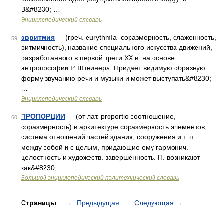
В&#8230; …
Энциклопедический словарь
эвритмия
— (греч. eurythmía соразмерность, слаженность,
59
ритмичность), название специального искусства движений,
разработанного в первой трети XX в. на основе
антропософии Р. Штейнера. Придаёт видимую образную
форму звучанию речи и музыки и может выступать&#8230;
…
Энциклопедический словарь
ПРОПОРЦИИ
— (от лат. proportio соотношение,
60
соразмерность) в архитектуре соразмерность элементов,
система отношений частей здания, сооружения и т. п.
между собой и с целым, придающие ему гармонич.
целостность и художеств. завершённость. П. возникают
как&#8230; …
Большой энциклопедический политехнический словарь
Страницы
←
Предыдущая
Следующая
→